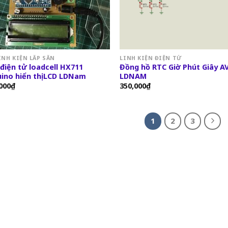
INH KIỆN LẮP SẲN
LINH KIỆN ĐIỆN TỬ
điện tử loadcell HX711
Đồng hồ RTC Giờ Phút Giây A
ino hiển thị LCD LDNam
LDNAM
000
₫
350,000
₫
1
2
3