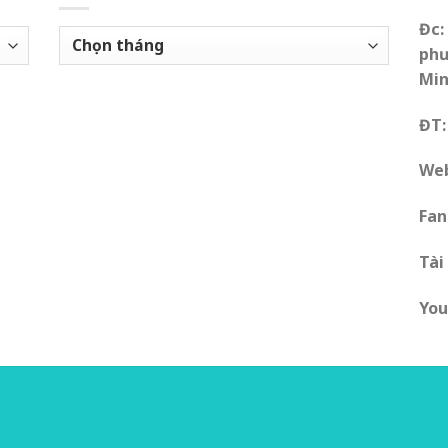
Đc:
Bài
phư
viết
Mi
hửu
ích
ĐT:
Web
Fan
Tài
You