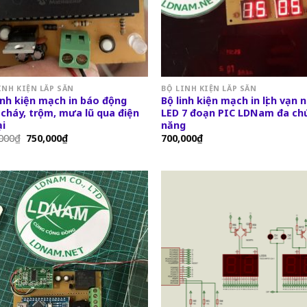
INH KIỆN LẮP SẲN
BỘ LINH KIỆN LẮP SẲN
inh kiện mạch in báo động
Bộ linh kiện mạch in lịch vạn 
cháy, trộm, mưa lũ qua điện
LED 7 đoạn PIC LDNam đa ch
i
năng
000
₫
750,000
₫
700,000
₫