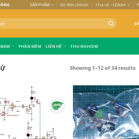
SẢN PHẨM
Bộ đếm LDNam
Chia sẻ – LDNam
ĐỒNG
Đ
LDNAM
PHẦN MỀM
LIÊN HỆ
THU NGHIEM
TỬ
Showing 1–12 of 34 results