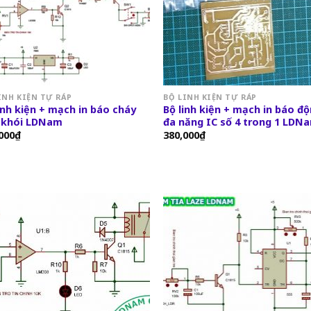
INH KIỆN TỰ RÁP
BỘ LINH KIỆN TỰ RÁP
inh kiện + mạch in báo cháy
Bộ linh kiện + mạch in báo đ
 khói LDNam
đa năng IC số 4 trong 1 LDN
000
₫
380,000
₫