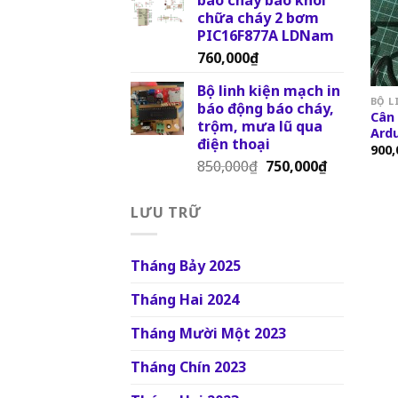
chữa cháy 2 bơm
PIC16F877A LDNam
760,000
₫
Bộ linh kiện mạch in
BỘ L
báo động báo cháy,
Cân 
trộm, mưa lũ qua
Ardu
điện thoại
900,
850,000
₫
750,000
₫
LƯU TRỮ
Tháng Bảy 2025
Tháng Hai 2024
Tháng Mười Một 2023
Tháng Chín 2023