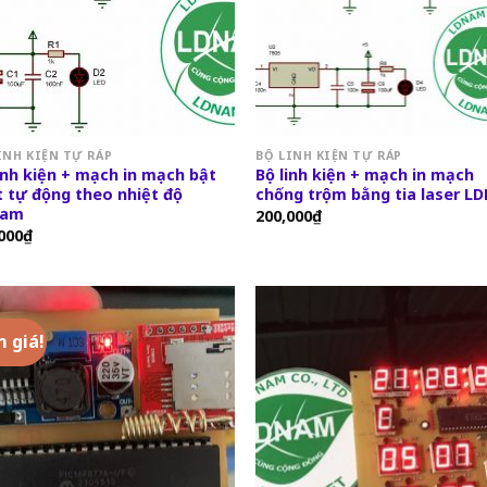
INH KIỆN TỰ RÁP
BỘ LINH KIỆN TỰ RÁP
inh kiện + mạch in mạch bật
Bộ linh kiện + mạch in mạch
 tự động theo nhiệt độ
chống trộm bằng tia laser 
Nam
200,000
₫
000
₫
 giá!