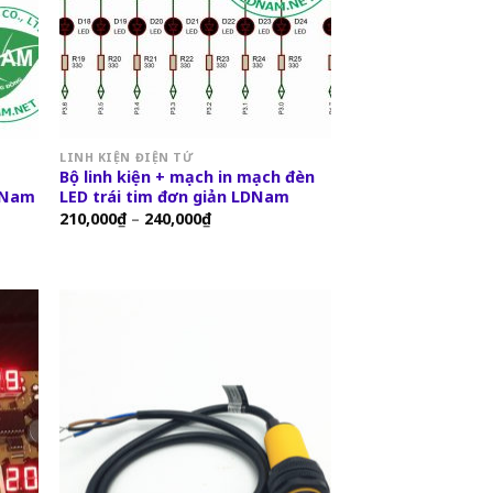
LINH KIỆN ĐIỆN TỬ
Bộ linh kiện + mạch in mạch đèn
LDNam
LED trái tim đơn giản LDNam
210,000
₫
–
240,000
₫