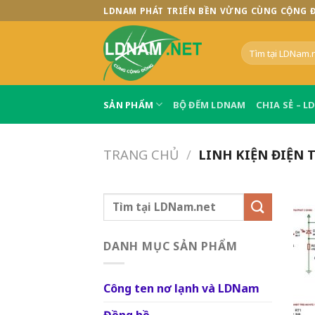
Skip
LDNAM PHÁT TRIỂN BỀN VỬNG CÙNG CỘNG 
to
content
Tìm
kiếm:
SẢN PHẨM
BỘ ĐẾM LDNAM
CHIA SẺ – 
TRANG CHỦ
/
LINH KIỆN ĐIỆN 
Tìm
kiếm:
DANH MỤC SẢN PHẨM
Công ten nơ lạnh và LDNam