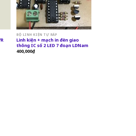
BỘ LINH KIỆN TỰ RÁP
VR
Linh kiện + mạch in đèn giao
thông IC số 2 LED 7 đoạn LDNam
400,000
₫