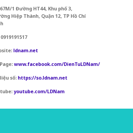
 67M/1 Đường HT44, Khu phố 3,
ờng Hiệp Thành, Quận 12, TP Hồ Chí
nh
 0919191517
site:
ldnam.net
Page:
www.facebook.com/DienTuLDNam/
 liệu số:
https://so.ldnam.net
tube:
youtube.com/LDNam