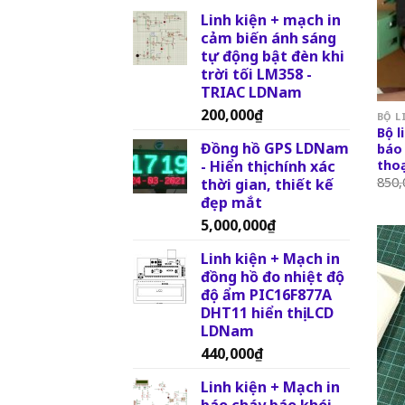
Linh kiện + mạch in
cảm biến ánh sáng
tự động bật đèn khi
trời tối LM358 -
TRIAC LDNam
200,000
₫
BỘ L
Bộ l
Đồng hồ GPS LDNam
báo 
- Hiển thị chính xác
thoạ
850,
thời gian, thiết kế
đẹp mắt
5,000,000
₫
Linh kiện + Mạch in
đồng hồ đo nhiệt độ
độ ẩm PIC16F877A
DHT11 hiển thị LCD
LDNam
440,000
₫
Linh kiện + Mạch in
báo cháy báo khói