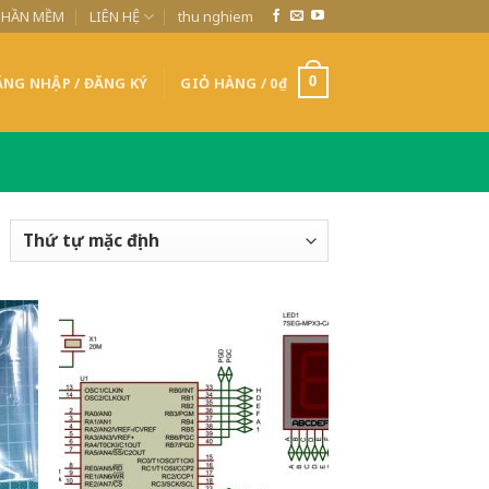
PHẦN MỀM
LIÊN HỆ
thu nghiem
ĂNG NHẬP / ĐĂNG KÝ
GIỎ HÀNG /
0
₫
0