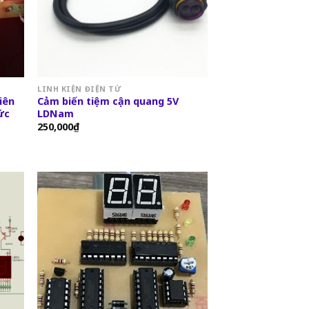
LINH KIỆN ĐIỆN TỬ
niên
Cảm biến tiệm cận quang 5V
ức
LDNam
250,000
₫