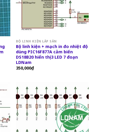
BỘ LINH KIỆN LẮP SẲN
ộng
Bộ linh kiện + mạch in đo nhiệt độ
am
dùng PIC16F877A cảm biến
DS18B20 hiển thị 3 LED 7 đoạn
LDNam
350,000
₫