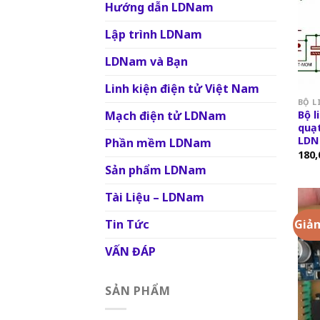
Hướng dẫn LDNam
Lập trình LDNam
LDNam và Bạn
Linh kiện điện tử Việt Nam
BỘ L
Mạch điện tử LDNam
Bộ l
quạt
LD
Phần mềm LDNam
180,
Sản phẩm LDNam
Tài Liệu – LDNam
Tin Tức
Giảm
VẤN ĐÁP
SẢN PHẨM